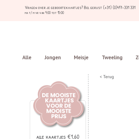
Vragen over je geboortekaartjes?
Bel gerust (+31) (0)497-331 331
ma t/ m vr van 9:00 tot 15:00
Alle
Jongen
Meisje
Tweeling
Z
< Terug
alle kaartjes €1,60