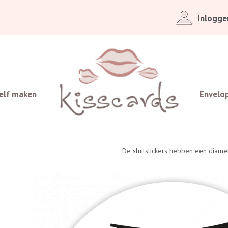
Inlogge
elf maken
Envelo
De sluitstickers hebben een diam