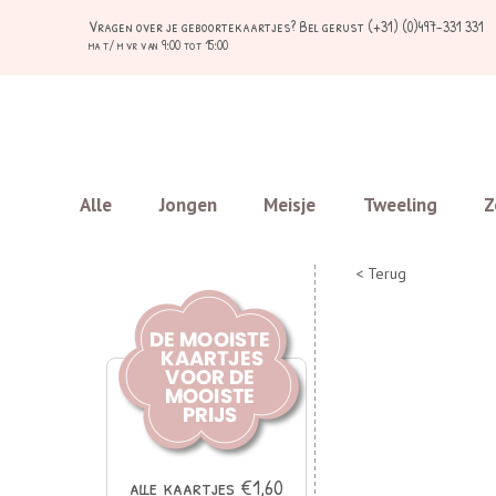
Vragen over je geboortekaartjes?
Bel gerust (+31) (0)497-331 331
ma t/ m vr van 9:00 tot 15:00
Alle
Jongen
Meisje
Tweeling
Z
< Terug
alle kaartjes €1,60