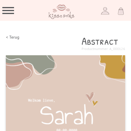
Abstract
< Terug
Productnummer: A_000126