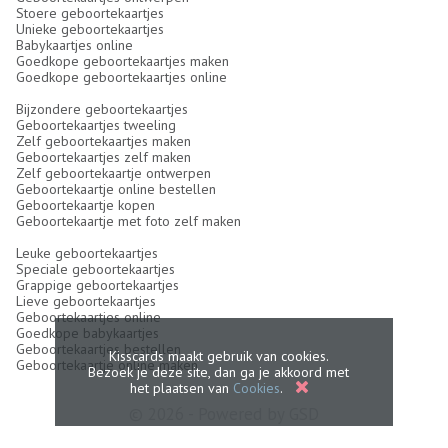
Stoere geboortekaartjes
Unieke geboortekaartjes
Babykaartjes online
Goedkope geboortekaartjes maken
Goedkope geboortekaartjes online
Bijzondere geboortekaartjes
Geboortekaartjes tweeling
Zelf geboortekaartjes maken
Geboortekaartjes zelf maken
Zelf geboortekaartje ontwerpen
Geboortekaartje online bestellen
Geboortekaartje kopen
Geboortekaartje met foto zelf maken
Leuke geboortekaartjes
Speciale geboortekaartjes
Grappige geboortekaartjes
Lieve geboortekaartjes
Geboortekaartjes online
Goedkope babykaartjes
Geboortekaartjes bestellen
Kisscards maakt gebruik van cookies.
Geboortekaartje online maken
Bezoek je deze site, dan ga je akkoord met
het plaatsen van
Cookies
.
© 2026 - Powered by
GSD