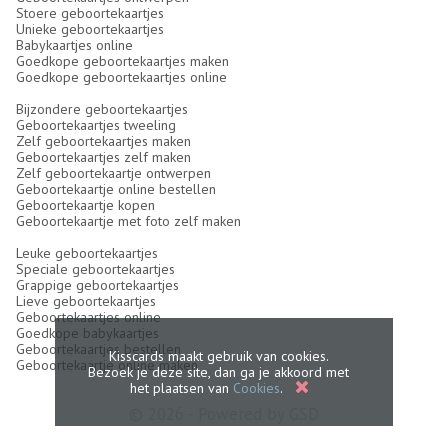
Stoere geboortekaartjes
Unieke geboortekaartjes
Babykaartjes online
Goedkope geboortekaartjes maken
Goedkope geboortekaartjes online
Bijzondere geboortekaartjes
Geboortekaartjes tweeling
Zelf geboortekaartjes maken
Geboortekaartjes zelf maken
Zelf geboortekaartje ontwerpen
Geboortekaartje online bestellen
Geboortekaartje kopen
Geboortekaartje met foto zelf maken
Leuke geboortekaartjes
Speciale geboortekaartjes
Grappige geboortekaartjes
Lieve geboortekaartjes
Geboortekaartjes online
Goedkope babykaartjes
Geboortekaartjes bestellen
Kisscards maakt gebruik van cookies.
Geboortekaartje online maken
Bezoek je deze site, dan ga je akkoord met
het plaatsen van
Cookies
.
© 2026 - Powered by
GSD