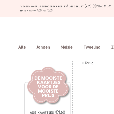
Vragen over je geboortekaartjes?
Bel gerust (+31) (0)497-331 331
ma t/ m vr van 9:00 tot 15:00
Alle
Jongen
Meisje
Tweeling
Z
< Terug
alle kaartjes €1,60