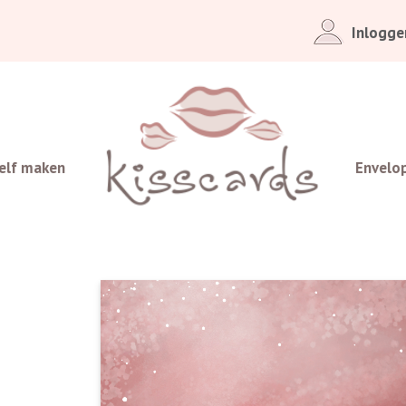
Inlogge
elf maken
Envelo