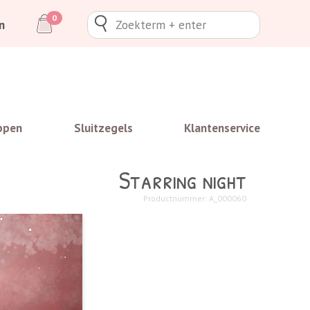
0
n
ppen
Sluitzegels
Klantenservice
Starring night
Productnummer: A_000060