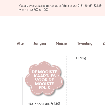
Vragen over je geboortekaartjes?
Bel gerust (+31) (0)497-331 331
ma t/ m vr van 9:00 tot 15:00
Alle
Jongen
Meisje
Tweeling
Z
< Terug
alle kaartjes €1,60