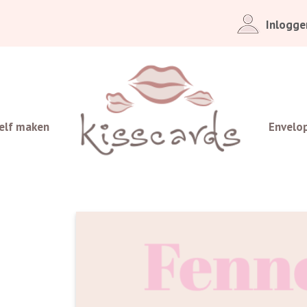
Inlogge
elf maken
Envelo