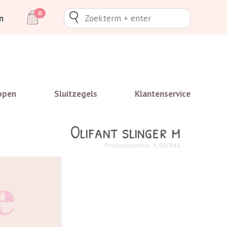
0
n
ppen
Sluitzegels
Klantenservice
Olifant slinger m
Productnummer: A_000046