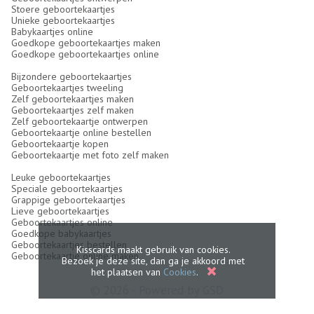
Stoere geboortekaartjes
Unieke geboortekaartjes
Babykaartjes online
Goedkope geboortekaartjes maken
Goedkope geboortekaartjes online
Bijzondere geboortekaartjes
Geboortekaartjes tweeling
Zelf geboortekaartjes maken
Geboortekaartjes zelf maken
Zelf geboortekaartje ontwerpen
Geboortekaartje online bestellen
Geboortekaartje kopen
Geboortekaartje met foto zelf maken
Leuke geboortekaartjes
Speciale geboortekaartjes
Grappige geboortekaartjes
Lieve geboortekaartjes
Geboortekaartjes online
Goedkope babykaartjes
Geboortekaartjes bestellen
Kisscards maakt gebruik van cookies.
Geboortekaartje online maken
Bezoek je deze site, dan ga je akkoord met
het plaatsen van
Cookies
.
© 2026 - Powered by
GSD