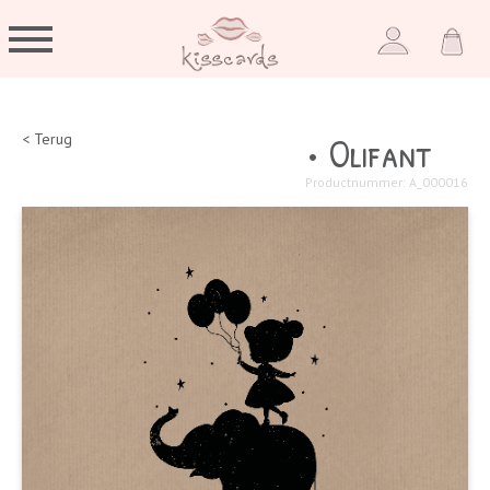
• Olifant
< Terug
Productnummer: A_000016