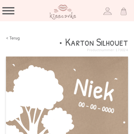
• Karton Silhouet
< Terug
Productnummer: 170024