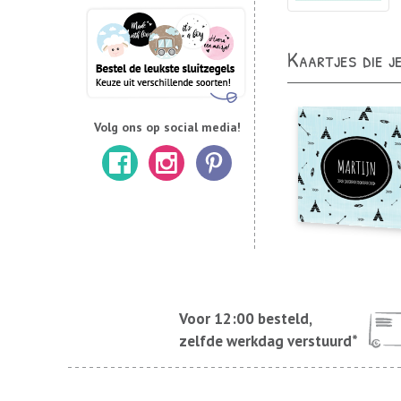
Kaartjes die j
Volg ons op social media!
Voor 12:00 besteld,
zelfde werkdag verstuurd*