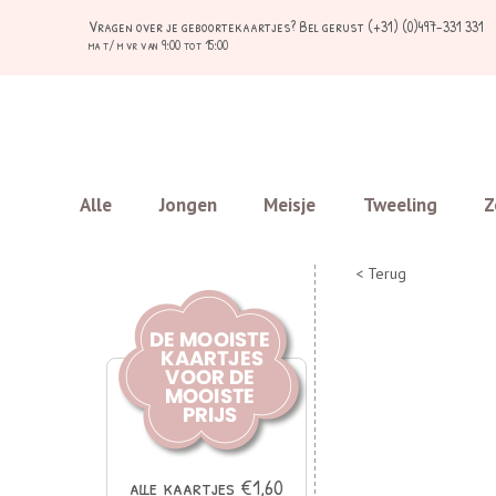
Vragen over je geboortekaartjes?
Bel gerust (+31) (0)497-331 331
ma t/ m vr van 9:00 tot 15:00
Alle
Jongen
Meisje
Tweeling
Z
< Terug
alle kaartjes €1,60