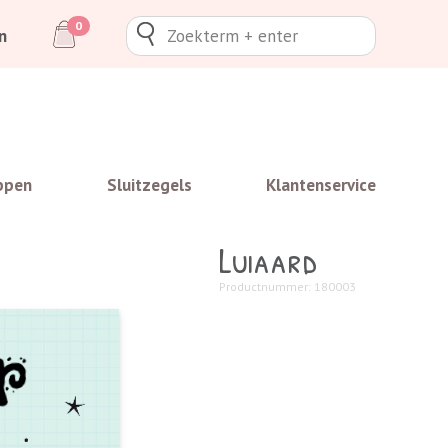
0
n
ppen
Sluitzegels
Klantenservice
Luiaard
Productnummer: 180003