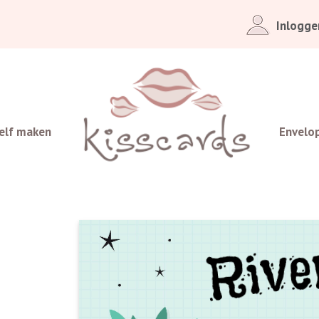
Inlogge
elf maken
Envelo