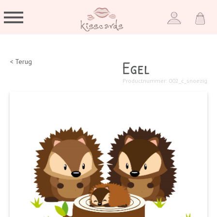
Egel
< Terug
Productnummer: 002_c_snoezig