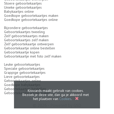
Stoere geboortekaartjes
Unieke geboortekaartjes
Babykaartjes online
Goedkope geboortekaartjes maken
Goedkope geboortekaartjes online
Bijzondere geboortekaartjes
Geboortekaartjes tweeling
Zelf geboortekaartjes maken
Geboortekaartjes zelf maken
Zelf geboortekaartje ontwerpen
Geboortekaartje online bestellen
Geboortekaartje kopen
Geboortekaartje met foto zelf maken
Leuke geboortekaartjes
Speciale geboortekaartjes
Grappige geboortekaartjes
Lieve geboortekaartjes
Geboortekaartjes online
Goedkope babykaartjes
Geboortekaartjes bestellen
Kisscards maakt gebruik van cookies.
Geboortekaartje online maken
Bezoek je deze site, dan ga je akkoord met
het plaatsen van
Cookies
.
© 2026 - Powered by
GSD