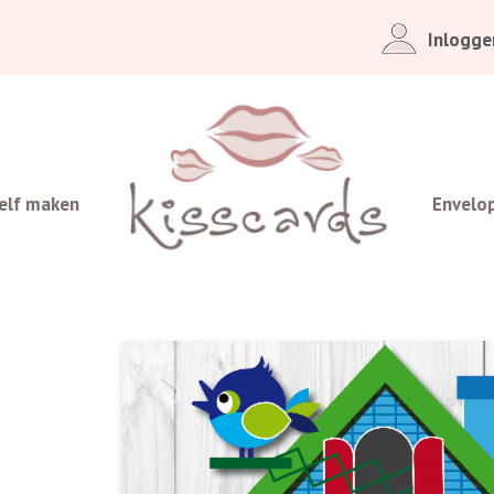
Inlogge
elf maken
Envelo