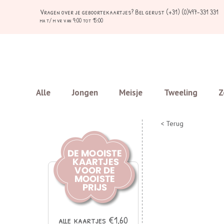
Vragen over je geboortekaartjes?
Bel gerust (+31) (0)497-331 331
ma t/ m vr van 9:00 tot 15:00
Alle
Jongen
Meisje
Tweeling
Z
< Terug
alle kaartjes €1,60