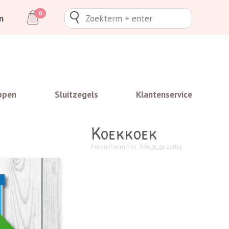
0
n
ppen
Sluitzegels
Klantenservice
Koekkoek
Productnummer: 004_b_gezellig