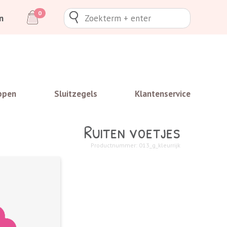
0
n
ppen
Sluitzegels
Klantenservice
Ruiten voetjes
Productnummer: 013_g_kleurrijk