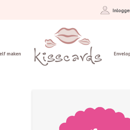
Inlogge
elf maken
Envelo