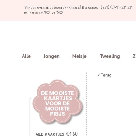
Vragen over je geboortekaartjes?
Bel gerust (+31) (0)497-331 331
ma t/ m vr van 9:00 tot 15:00
Alle
Jongen
Meisje
Tweeling
Z
< Terug
alle kaartjes €1,60