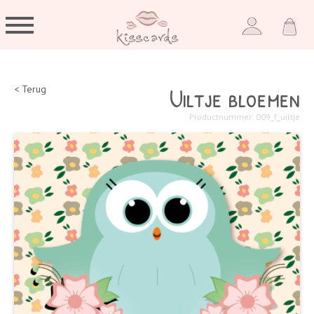
Uiltje bloemen
< Terug
Productnummer: 009_f_uiltje