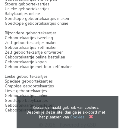
Stoere geboortekaartjes
Unieke geboortekaartjes
Babykaartjes online
Goedkope geboortekaartjes maken
Goedkope geboortekaartjes online
Bijzondere geboortekaartjes
Geboortekaartjes tweeling
Zelf geboortekaartjes maken
Geboortekaartjes zelf maken
Zelf geboortekaartje ontwerpen
Geboortekaartje online bestellen
Geboortekaartje kopen
Geboortekaartje met foto zelf maken
Leuke geboortekaartjes
Speciale geboortekaartjes
Grappige geboortekaartjes
Lieve geboortekaartjes
Geboortekaartjes online
Goedkope babykaartjes
Geboortekaartjes bestellen
Kisscards maakt gebruik van cookies.
Geboortekaartje online maken
Bezoek je deze site, dan ga je akkoord met
het plaatsen van
Cookies
.
© 2026 - Powered by
GSD