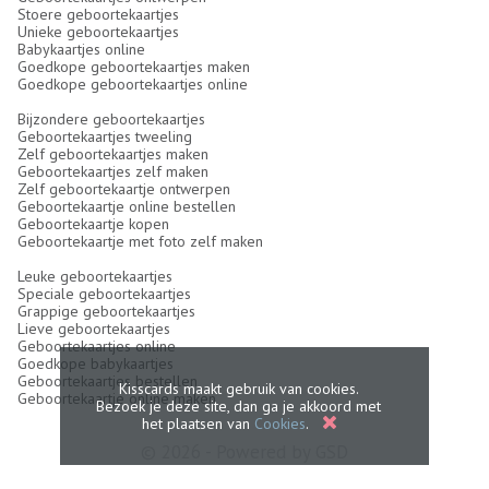
Stoere geboortekaartjes
Unieke geboortekaartjes
Babykaartjes online
Goedkope geboortekaartjes maken
Goedkope geboortekaartjes online
Bijzondere geboortekaartjes
Geboortekaartjes tweeling
Zelf geboortekaartjes maken
Geboortekaartjes zelf maken
Zelf geboortekaartje ontwerpen
Geboortekaartje online bestellen
Geboortekaartje kopen
Geboortekaartje met foto zelf maken
Leuke geboortekaartjes
Speciale geboortekaartjes
Grappige geboortekaartjes
Lieve geboortekaartjes
Geboortekaartjes online
Goedkope babykaartjes
Geboortekaartjes bestellen
Kisscards maakt gebruik van cookies.
Geboortekaartje online maken
Bezoek je deze site, dan ga je akkoord met
het plaatsen van
Cookies
.
© 2026 - Powered by
GSD