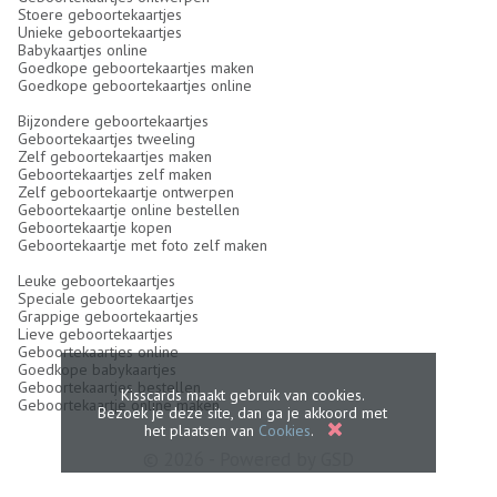
Stoere geboortekaartjes
Unieke geboortekaartjes
Babykaartjes online
Goedkope geboortekaartjes maken
Goedkope geboortekaartjes online
Bijzondere geboortekaartjes
Geboortekaartjes tweeling
Zelf geboortekaartjes maken
Geboortekaartjes zelf maken
Zelf geboortekaartje ontwerpen
Geboortekaartje online bestellen
Geboortekaartje kopen
Geboortekaartje met foto zelf maken
Leuke geboortekaartjes
Speciale geboortekaartjes
Grappige geboortekaartjes
Lieve geboortekaartjes
Geboortekaartjes online
Goedkope babykaartjes
Geboortekaartjes bestellen
Kisscards maakt gebruik van cookies.
Geboortekaartje online maken
Bezoek je deze site, dan ga je akkoord met
het plaatsen van
Cookies
.
© 2026 - Powered by
GSD