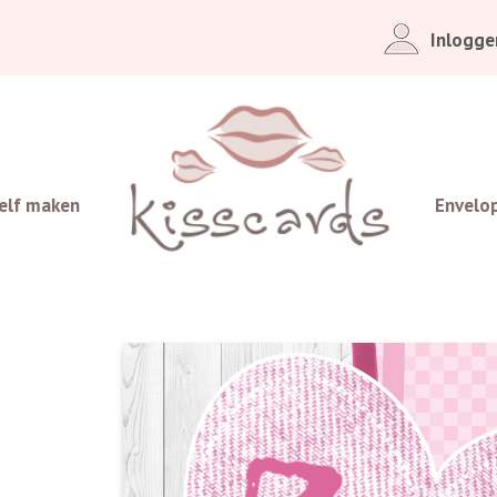
Inlogge
elf maken
Envelo