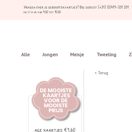
Vragen over je geboortekaartjes?
Bel gerust (+31) (0)497-331 331
ma t/ m vr van 9:00 tot 15:00
Alle
Jongen
Meisje
Tweeling
Z
< Terug
alle kaartjes €1,60