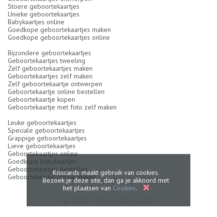
Stoere geboortekaartjes
Unieke geboortekaartjes
Babykaartjes online
Goedkope geboortekaartjes maken
Goedkope geboortekaartjes online
Bijzondere geboortekaartjes
Geboortekaartjes tweeling
Zelf geboortekaartjes maken
Geboortekaartjes zelf maken
Zelf geboortekaartje ontwerpen
Geboortekaartje online bestellen
Geboortekaartje kopen
Geboortekaartje met foto zelf maken
Leuke geboortekaartjes
Speciale geboortekaartjes
Grappige geboortekaartjes
Lieve geboortekaartjes
Geboortekaartjes online
Goedkope babykaartjes
Geboortekaartjes bestellen
Kisscards maakt gebruik van cookies.
Geboortekaartje online maken
Bezoek je deze site, dan ga je akkoord met
het plaatsen van
Cookies
.
© 2026 - Powered by
GSD