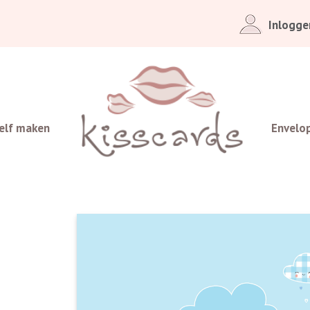
Inlogge
elf maken
Envelo