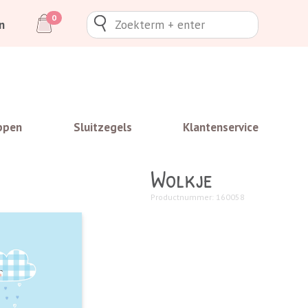
0
n
ppen
Sluitzegels
Klantenservice
Wolkje
Productnummer: 160058