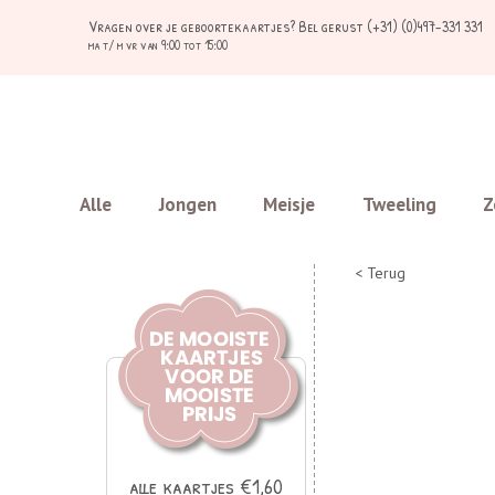
Vragen over je geboortekaartjes?
Bel gerust (+31) (0)497-331 331
ma t/ m vr van 9:00 tot 15:00
Alle
Jongen
Meisje
Tweeling
Z
< Terug
alle kaartjes €1,60