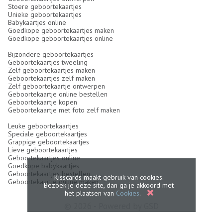
Stoere geboortekaartjes
Unieke geboortekaartjes
Babykaartjes online
Goedkope geboortekaartjes maken
Goedkope geboortekaartjes online
Bijzondere geboortekaartjes
Geboortekaartjes tweeling
Zelf geboortekaartjes maken
Geboortekaartjes zelf maken
Zelf geboortekaartje ontwerpen
Geboortekaartje online bestellen
Geboortekaartje kopen
Geboortekaartje met foto zelf maken
Leuke geboortekaartjes
Speciale geboortekaartjes
Grappige geboortekaartjes
Lieve geboortekaartjes
Geboortekaartjes online
Goedkope babykaartjes
Geboortekaartjes bestellen
Kisscards maakt gebruik van cookies.
Geboortekaartje online maken
Bezoek je deze site, dan ga je akkoord met
het plaatsen van
Cookies
.
© 2026 - Powered by
GSD