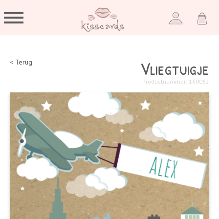
Vliegtuigje
< Terug
Productnummer: 160062