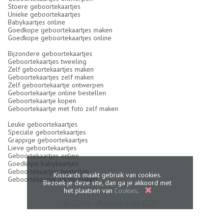
Stoere geboortekaartjes
Unieke geboortekaartjes
Babykaartjes online
Goedkope geboortekaartjes maken
Goedkope geboortekaartjes online
Bijzondere geboortekaartjes
Geboortekaartjes tweeling
Zelf geboortekaartjes maken
Geboortekaartjes zelf maken
Zelf geboortekaartje ontwerpen
Geboortekaartje online bestellen
Geboortekaartje kopen
Geboortekaartje met foto zelf maken
Leuke geboortekaartjes
Speciale geboortekaartjes
Grappige geboortekaartjes
Lieve geboortekaartjes
Geboortekaartjes online
Goedkope babykaartjes
Geboortekaartjes bestellen
Kisscards maakt gebruik van cookies.
Geboortekaartje online maken
Bezoek je deze site, dan ga je akkoord met
het plaatsen van
Cookies
.
© 2026 - Powered by
GSD