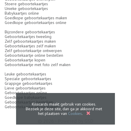
Stoere geboortekaartjes
Unieke geboortekaartjes
Babykaartjes online
Goedkope geboortekaartjes maken
Goedkope geboortekaartjes online
Bijzondere geboortekaartjes
Geboortekaartjes tweeling
Zelf geboortekaartjes maken
Geboortekaartjes zelf maken
Zelf geboortekaartje ontwerpen
Geboortekaartje online bestellen
Geboortekaartje kopen
Geboortekaartje met foto zelf maken
Leuke geboortekaartjes
Speciale geboortekaartjes
Grappige geboortekaartjes
Lieve geboortekaartjes
Geboortekaartjes online
Goedkope babykaartjes
Geboortekaartjes bestellen
Kisscards maakt gebruik van cookies.
Geboortekaartje online maken
Bezoek je deze site, dan ga je akkoord met
het plaatsen van
Cookies
.
© 2026 - Powered by
GSD