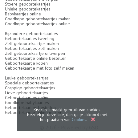
Stoere geboortekaartjes
Unieke geboortekaartjes
Babykaartjes online
Goedkope geboortekaartjes maken
Goedkope geboortekaartjes online
Bijzondere geboortekaartjes
Geboortekaartjes tweeling
Zelf geboortekaartjes maken
Geboortekaartjes zelf maken
Zelf geboortekaartje ontwerpen
Geboortekaartje online bestellen
Geboortekaartje kopen
Geboortekaartje met foto zelf maken
Leuke geboortekaartjes
Speciale geboortekaartjes
Grappige geboortekaartjes
Lieve geboortekaartjes
Geboortekaartjes online
Goedkope babykaartjes
Geboortekaartjes bestellen
Kisscards maakt gebruik van cookies.
Geboortekaartje online maken
Bezoek je deze site, dan ga je akkoord met
het plaatsen van
Cookies
.
© 2026 - Powered by
GSD