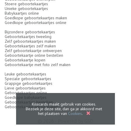
Stoere geboortekaartjes
Unieke geboortekaartjes
Babykaartjes online
Goedkope geboortekaartjes maken
Goedkope geboortekaartjes online
Bijzondere geboortekaartjes
Geboortekaartjes tweeling
Zelf geboortekaartjes maken
Geboortekaartjes zelf maken
Zelf geboortekaartje ontwerpen
Geboortekaartje online bestellen
Geboortekaartje kopen
Geboortekaartje met foto zelf maken
Leuke geboortekaartjes
Speciale geboortekaartjes
Grappige geboortekaartjes
Lieve geboortekaartjes
Geboortekaartjes online
Goedkope babykaartjes
Geboortekaartjes bestellen
Kisscards maakt gebruik van cookies.
Geboortekaartje online maken
Bezoek je deze site, dan ga je akkoord met
het plaatsen van
Cookies
.
© 2026 - Powered by
GSD