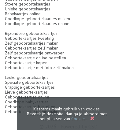
Stoere geboortekaartjes
Unieke geboortekaartjes
Babykaartjes online
Goedkope geboortekaartjes maken
Goedkope geboortekaartjes online
Bijzondere geboortekaartjes
Geboortekaartjes tweeling
Zelf geboortekaartjes maken
Geboortekaartjes zelf maken
Zelf geboortekaartje ontwerpen
Geboortekaartje online bestellen
Geboortekaartje kopen
Geboortekaartje met foto zelf maken
Leuke geboortekaartjes
Speciale geboortekaartjes
Grappige geboortekaartjes
Lieve geboortekaartjes
Geboortekaartjes online
Goedkope babykaartjes
Geboortekaartjes bestellen
Kisscards maakt gebruik van cookies.
Geboortekaartje online maken
Bezoek je deze site, dan ga je akkoord met
het plaatsen van
Cookies
.
© 2026 - Powered by
GSD