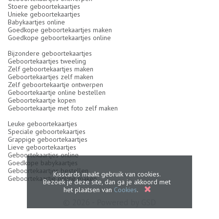
Stoere geboortekaartjes
Unieke geboortekaartjes
Babykaartjes online
Goedkope geboortekaartjes maken
Goedkope geboortekaartjes online
Bijzondere geboortekaartjes
Geboortekaartjes tweeling
Zelf geboortekaartjes maken
Geboortekaartjes zelf maken
Zelf geboortekaartje ontwerpen
Geboortekaartje online bestellen
Geboortekaartje kopen
Geboortekaartje met foto zelf maken
Leuke geboortekaartjes
Speciale geboortekaartjes
Grappige geboortekaartjes
Lieve geboortekaartjes
Geboortekaartjes online
Goedkope babykaartjes
Geboortekaartjes bestellen
Kisscards maakt gebruik van cookies.
Geboortekaartje online maken
Bezoek je deze site, dan ga je akkoord met
het plaatsen van
Cookies
.
© 2026 - Powered by
GSD