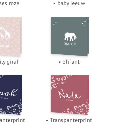
ses roze
• baby leeuw
ly giraf
• olifant
anterprint
• Transpanterprint