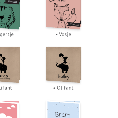
jgertje
• Vosje
lifant
• Olifant