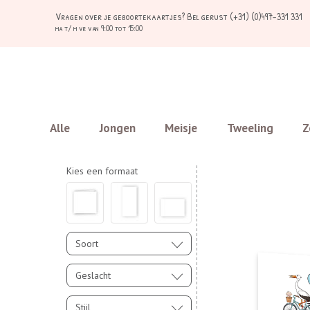
Vragen over je geboortekaartjes?
Bel gerust (+31) (0)497-331 331
ma t/ m vr van 9:00 tot 15:00
Alle
Jongen
Meisje
Tweeling
Z
Kies een formaat
Soort
Geslacht
Stijl