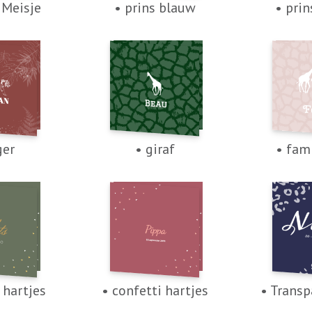
 Meisje
• prins blauw
• prin
ger
• giraf
• fami
 hartjes
• confetti hartjes
• Transp