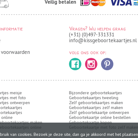
Veilig betalen
 informatie
Vragen? Wij helpen graag
(+31) (0)497-331331
e
info@kissgeboortekaartjes.nl
volg ons ook op:
 voorwaarden
rtjes meisje
Bijzondere geboortekaartjes
rtjes met foto
Geboortekaartjes tweeling
rtjes ontwerpen
Zelf geboortekaartjes maken
ortekaartjes
Geboortekaartjes zelf maken
ortekaartjes
Zelf geboortekaartje ontwerpen
 online
Geboortekaartje online bestellen
boortekaartjes maken
Geboortekaartje kopen
boortekaartjes online
Geboortekaartje met foto zelf make
bruik van cookies. Bezoek je deze site, dan ga je akkoord met het plaatse