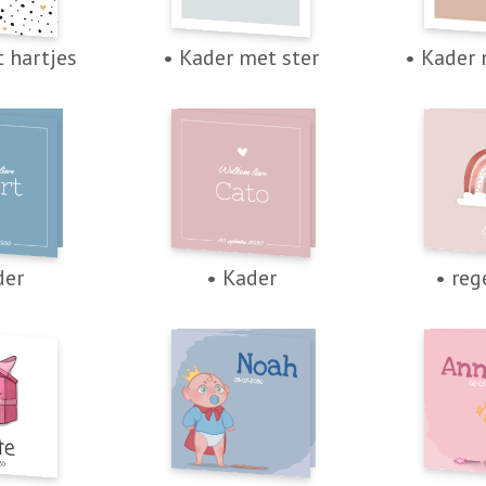
 hartjes
• Kader met ster
• Kader 
der
• Kader
• re