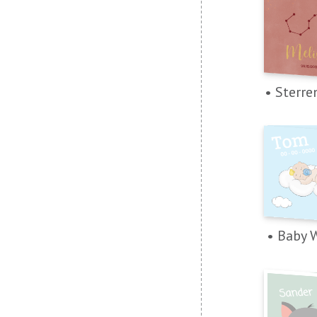
• Sterre
• Baby 