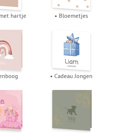
met hartje
• Bloemetjes
genboog
• Cadeau Jongen