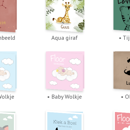
nbeeld
Aqua giraf
• Ti
Wolkje
• Baby Wolkje
• O