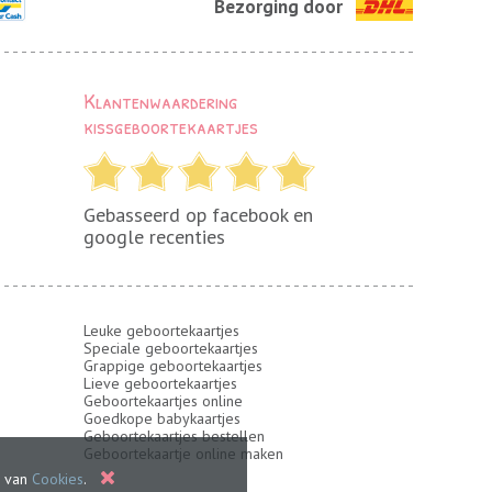
Bezorging door
Klantenwaardering
kissgeboortekaartjes
Gebasseerd op facebook en
google recenties
Leuke geboortekaartjes
Speciale geboortekaartjes
Grappige geboortekaartjes
Lieve geboortekaartjes
Geboortekaartjes online
Goedkope babykaartjes
Geboortekaartjes bestellen
n
Geboortekaartje online maken
n van
Cookies
.