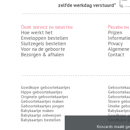
zelfde werkdag verstuurd*
Onze service en diensten
Prijzen en
Hoe werkt het
Prijzen
Enveloppen bestellen
Informati
Sluitzegels bestellen
Privacy
Voor na de geboorte
Algemene
Bezorgen & afhalen
Contact
Goedkope geboortekaartjes
Geboortekaa
Hippe geboortekaartjes
Geboortekaa
Originele geboortekaartjes
Geboortekaa
Geboortekaartjes maken
Stoere gebo
Geboortekaartjes jongen
Unieke gebo
Babykaartje maken
Babykaartjes
Babykaartje ontwerpen
Goedkope ge
Babykaartjes bestellen
Goedkope ge
Kisscards maakt ge