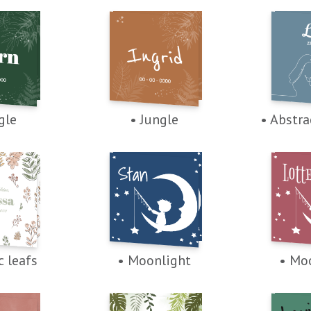
gle
• Jungle
• Abstra
c leafs
• Moonlight
• Mo