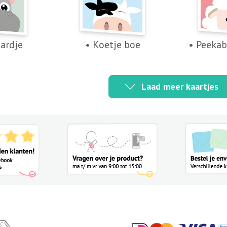
aardje
• Koetje boe
• Peeka
Laad meer kaartjes